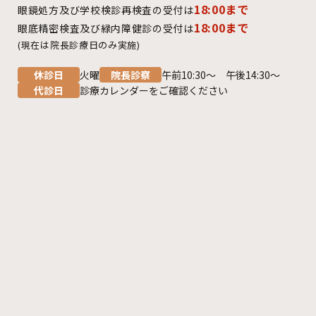
18:00まで
眼鏡処方及び学校検診再検査の受付は
18:00まで
眼底精密検査及び緑内障健診の受付は
(現在は院長診療日のみ実施)
休診日
火曜
院長診察
午前10:30～ 午後14:30～
代診日
診療カレンダーをご確認ください