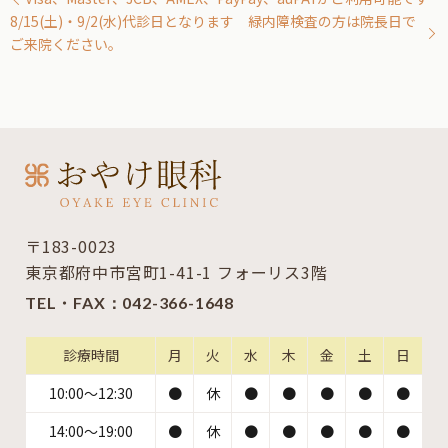
8/15(土)・9/2(水)代診日となります 緑内障検査の方は院長日で
ご来院ください。
〒183-0023
東京都府中市宮町1-41-1 フォーリス3階
TEL・FAX：
042-366-1648
診療時間
月
火
水
木
金
土
日
10:00～12:30
●
休
●
●
●
●
●
14:00～19:00
●
休
●
●
●
●
●